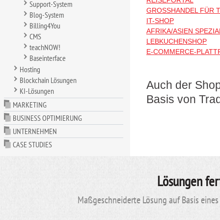
REISEPORTAL
Support-System
GROSSHANDEL FÜR T
Blog-System
IT-SHOP
Billing4You
AFRIKA/ASIEN SPEZI
CMS
LEBKUCHENSHOP
teachNOW!
E-COMMERCE-PLATT
Baseinterface
Hosting
Blockchain Lösungen
Auch der Shop
KI-Lösungen
Basis von Trad
MARKETING
BUSINESS OPTIMIERUNG
UNTERNEHMEN
CASE STUDIES
Lösungen fer
Maßgeschneiderte Lösung auf Basis eines 