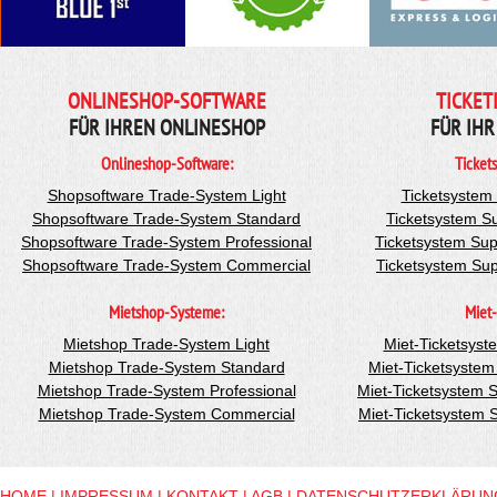
ONLINESHOP-SOFTWARE
TICKET
FÜR IHREN ONLINESHOP
FÜR IHR
Onlineshop-Software:
Ticket
Shopsoftware Trade-System Light
Ticketsystem
Shopsoftware Trade-System Standard
Ticketsystem S
Shopsoftware Trade-System Professional
Ticketsystem Sup
Shopsoftware Trade-System Commercial
Ticketsystem Su
Mietshop-Systeme:
Miet-
Mietshop Trade-System Light
Miet-Ticketsyst
Mietshop Trade-System Standard
Miet-Ticketsyste
Mietshop Trade-System Professional
Miet-Ticketsystem 
Mietshop Trade-System Commercial
Miet-Ticketsystem
HOME
|
IMPRESSUM
|
KONTAKT
|
AGB
|
DATENSCHUTZERKLÄRUN